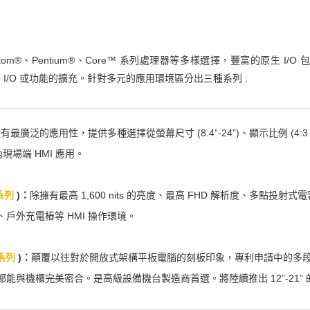
om®、Pentium®、Core™ 系列處理器等多樣選擇，豐富的原生 I/O 包含 
進行 I/O 或功能的擴充。針對多元的應用環境區分出三種系列 :
有最廣泛的應用性，提供多種選擇從螢幕尺寸 (8.4”-24”)、顯示比例 (4:3
現場端 HMI 應用。
 系列
)：
除擁有最高 1,600 nits 的亮度、最高 FHD 解析度、多點投射式
戶外充電樁等 HMI 操作環境。
 系列
)：
顛覆以往對於開放式架構平板電腦的刻板印象，專利申請中的多
能與機櫃完美密合。是高級設備機台製造商首選。將陸續推出 12”-21”