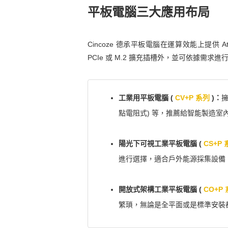
平板電腦三大應用布局
Cincoze 德承平板電腦在運算效能上提供 At
PCIe 或 M.2 擴充插槽外，並可依據需求
工業用平板電腦 (
CV+P 系列
)：
擁
點電阻式) 等，推薦給智能製造室內
陽光下可視工業平板電腦 (
CS+P
進行選擇，適合戶外能源採集設備、
開放式架構工業平板電腦 (
CO+P
繁瑣，無論是全平面或是標準安裝都