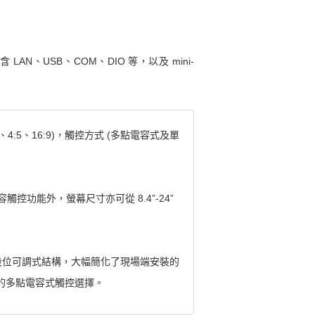
LAN、USB、COM、DIO 等，以及 mini-
、4:5、16:9)，觸控方式 (多點電容式及單
電容觸控功能外，螢幕尺寸亦可從 8.4”-24”
段位可調式結構，大幅簡化了現場端安裝的
 的多點電容式觸控選擇。