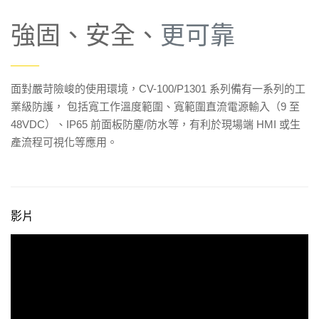
強固、安全、
更可靠
——
面對嚴苛險峻的使用環境，CV-100/P1301 系列備有一系列的工
業級防護， 包括寬工作溫度範圍、寬範圍直流電源輸入（9 至
48VDC）、IP65 前面板防塵/防水等，有利於現場端 HMI 或生
產流程可視化等應用。
影片