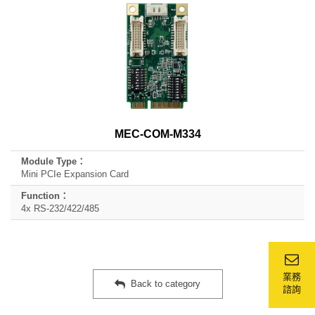
MEC-COM-M334
Mini PCIe Expansion Card
4x RS-232/422/485
業務
Back to category
諮詢