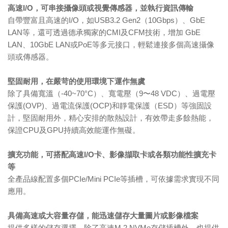
高速I/O，可串接攝像頭或視覺傳感器，並執行資訊傳輸
自帶豐富且高速的I/O，如USB3.2 Gen2（10Gbps）、GbE
LAN等，還可透過德承獨家的CMI及CFM技術，增加 GbE
LAN、10GbE LAN或PoE等多元接口，輕鬆連接多個高速攝像
頭或傳感器。
堅固耐用，在嚴苛的使用環境下運作無虞
除了具備寬溫（-40~70°C）、寬電壓（9〜48 VDC）、過電壓
保護(OVP)、過電流保護(OCP)和靜電保護（ESD）等強固設
計，堅固耐用外，精心安排的散熱設計，有效帶走多餘熱能，
保證CPU及GPU持續高效能運作無礙。
擴充功能，可搭配高速I/O卡、影像擷取卡或各類功能性擴充卡
等
全產品線配置多個PCIe/Mini PCIe等插槽，可依據需求實現不同
應用。
具備高速或大容量存儲，能迅速儲存大量圖片或影像檔案
提供多樣的儲存選擇，除了高速M.2 NVMe存儲插槽外，也提供