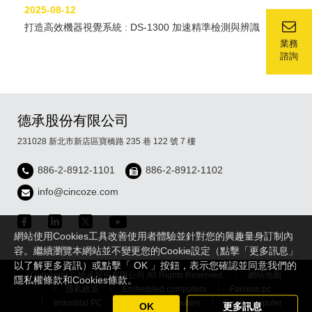
2025-08-12
打造高效機器視覺系統 : DS-1300 加速精準檢測與辨識
業務
諮詢
德承股份有限公司
231028 新北市新店區寶橋路 235 巷 122 號 7 樓
886-2-8912-1101
886-2-8912-1102
info@cincoze.com
網站使用Cookies工具改善使用者體驗並針對您的興趣量身訂制內
容。繼續瀏覽本網站並不變更您的Cookie設定（點擊「更多訊息」
以了解更多資訊）或點擊「 OK 」按鈕，表示您確認並同意我們的
Copyright © 德承股份有限公司 All Rights Reserved.
網站地圖
隱私權條款和Cookies條款。
隱私政策
Embedded computers
Fanless pc
Industrial PC
Rugged Computers
Edge computer
OK
更多訊息