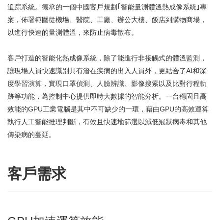
追踪系統。德承的一個中國客戶規劃｢智能量測體溫熱成像系統｣專
案，佈署範圍從機場、醫院、工廠、辦公大樓、飯店到購物商場，
以進行快速的量測體溫，來防止病毒散布。
客戶打造的智能化熱成像系統，除了能進行非接觸式的體溫監測，
讓現場人員快速識別具有潛在疾病的出入人員外，更結合了AI和深
度學習演算，實現口罩偵測、人臉辨識、影像搜索以及比對行程軌
跡等功能，為控制中心提供即時大數據的智能分析。一台穩固且高
效能的GPU工業電腦是其中不可缺少的一環，藉由GPU的高效運算
執行人工智能推理判斷，有效且快速地篩選以減低冠狀病毒和其他
傳染病的蔓延。
客戶需求