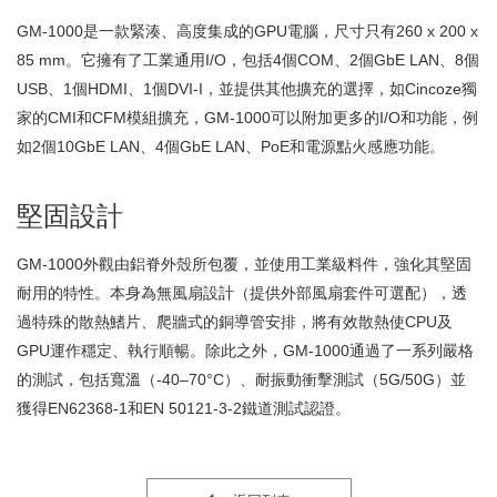
GM-1000是一款緊湊、高度集成的GPU電腦，尺寸只有260 x 200 x
85 mm。它擁有了工業通用I/O，包括4個COM、2個GbE LAN、8個
USB、1個HDMI、1個DVI-I，並提供其他擴充的選擇，如Cincoze獨
家的CMI和CFM模組擴充，GM-1000可以附加更多的I/O和功能，例
如2個10GbE LAN、4個GbE LAN、PoE和電源點火感應功能。
堅固設計
GM-1000外觀由鋁脊外殼所包覆，並使用工業級料件，強化其堅固
耐用的特性。本身為無風扇設計（提供外部風扇套件可選配），透
過特殊的散熱鰭片、爬牆式的銅導管安排，將有效散熱使CPU及
GPU運作穩定、執行順暢。除此之外，GM-1000通過了一系列嚴格
的測試，包括寬溫（-40–70°C）、耐振動衝擊測試（5G/50G）並
獲得EN62368-1和EN 50121-3-2鐵道測試認證。