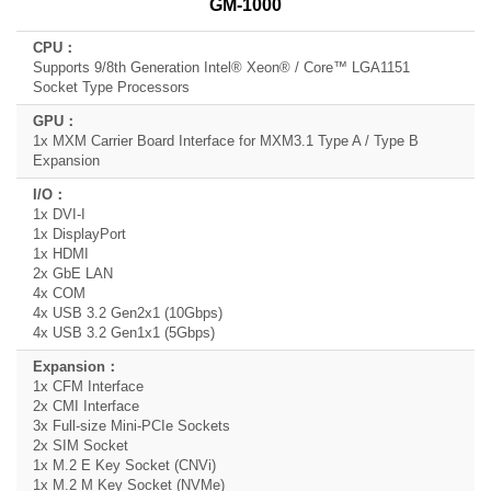
GM-1000
Supports 9/8th Generation Intel® Xeon® / Core™ LGA1151
Socket Type Processors
1x MXM Carrier Board Interface for MXM3.1 Type A / Type B
Expansion
1x DVI-I
1x DisplayPort
1x HDMI
2x GbE LAN
4x COM
4x USB 3.2 Gen2x1 (10Gbps)
4x USB 3.2 Gen1x1 (5Gbps)
1x CFM Interface
2x CMI Interface
3x Full-size Mini-PCIe Sockets
2x SIM Socket
1x M.2 E Key Socket (CNVi)
1x M.2 M Key Socket (NVMe)