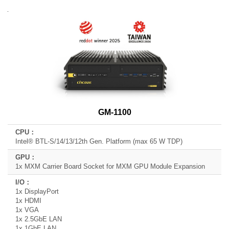
Product
Model
Name
CPU
GPU
I/O
GM-1100
Expansion
Intel® BTL-S/14/13/12th Gen. Platform (max 65 W TDP)
1x MXM Carrier Board Socket for MXM GPU Module Expansion
1x DisplayPort
1x HDMI
1x VGA
1x 2.5GbE LAN
1x 1GbE LAN