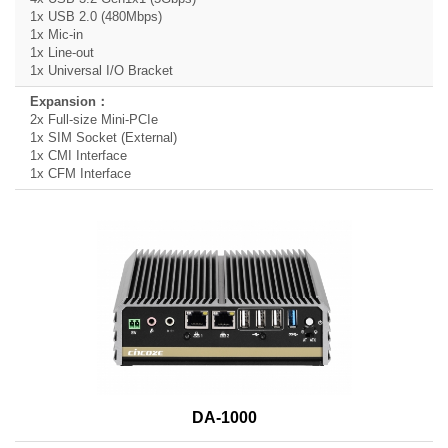
1x USB 2.0 (480Mbps)
1x Mic-in
1x Line-out
1x Universal I/O Bracket
2x Full-size Mini-PCIe
1x SIM Socket (External)
1x CMI Interface
1x CFM Interface
DA-1000