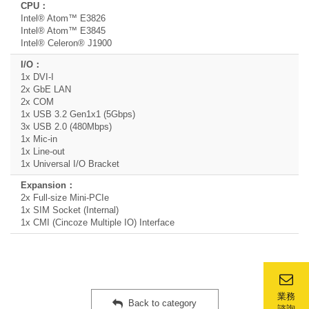
Intel® Atom™ E3826
Intel® Atom™ E3845
Intel® Celeron® J1900
1x DVI-I
2x GbE LAN
2x COM
1x USB 3.2 Gen1x1 (5Gbps)
3x USB 2.0 (480Mbps)
1x Mic-in
1x Line-out
1x Universal I/O Bracket
2x Full-size Mini-PCIe
1x SIM Socket (Internal)
1x CMI (Cincoze Multiple IO) Interface
業務
Back to category
諮詢