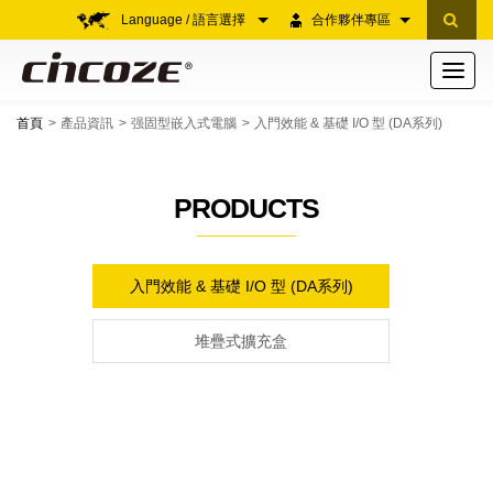
Language / 語言選擇
合作夥伴專區
Toggle
navigati
首頁
產品資訊
强固型嵌入式電腦
入門效能 & 基礎 I/O 型 (DA系列)
PRODUCTS
入門效能 & 基礎 I/O 型 (DA系列)
堆疊式擴充盒