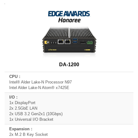
Product
Model
Name
CPU
I/O
Expansion
DA-1200
Intel® Alder Lake-N Processor N97
Intel Alder Lake-N Atom® x7425E
1x DisplayPort
2x 2.5GbE LAN
2x USB 3.2 Gen2x1 (10Gbps)
1x Universal I/O Bracket
2x M.2 B Key Socket