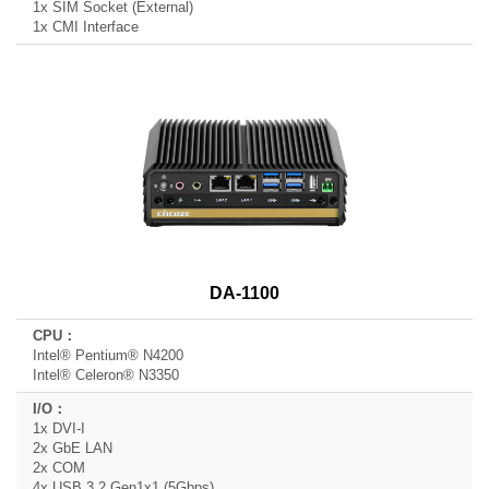
1x SIM Socket (External)
1x CMI Interface
DA-1100
Intel® Pentium® N4200
Intel® Celeron® N3350
1x DVI-I
2x GbE LAN
2x COM
4x USB 3.2 Gen1x1 (5Gbps)