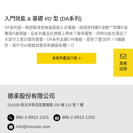
入門效能 & 基礎 I/O 型 (DA系列)
DA系列是一款超緊湊型無風扇嵌入式電腦，採用英特爾®凌動™奔騰®或
賽揚®處理器，這系列產品在預算上帶來了競爭優勢，同時功能也滿足了
大部分工業計算的需要。DA系列支援CMI模組，提供了靈活的I / O擴展
性，用戶可以根據其需求來擴展各種I / O.
本系列產品介紹
業務
諮詢
德承股份有限公司
231028 新北市新店區寶橋路 235 巷 122 號 7 樓
886-2-8912-1101
886-2-8912-1102
info@cincoze.com