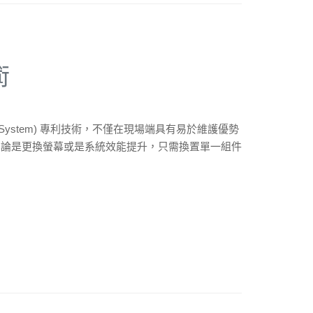
術
Display System) 專利技術，不僅在現場端具有易於維護優勢
無論是更換螢幕或是系統效能提升，只需換置單一組件
。