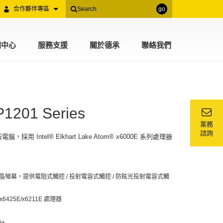
合作夥伴專區
go
聞中心
服務支援
關於德承
聯絡我們
P1201 Series
業務
諮詢
電腦，採用 Intel® Elkhart Lake Atom® x6000E 系列處理器
6:9 液晶螢幕，提供電阻式觸控 / 投射電容式觸控 / 防眩光投射電容式觸
m® x6425E/x6211E 處理器