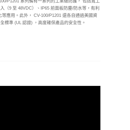
00/P1201 系列備有一系列的工業級防護， 包括寬工
9 至 48VDC）、IP65 前面板防塵/防水等，有利
等應用。此外， CV-100/P1201 還各自通過美國資
標準 (UL 認證) ，高度確保產品的安全性。