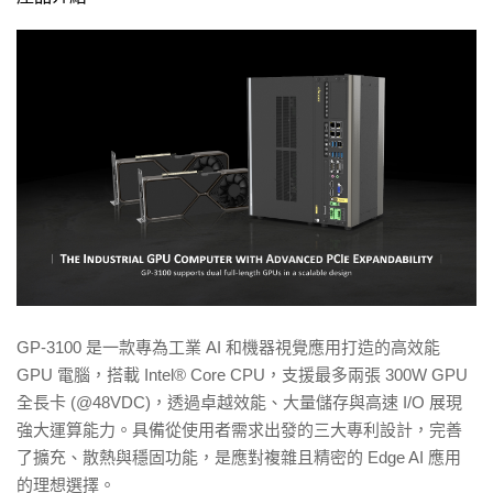
GP-3100 是一款專為工業 AI 和機器視覺應用打造的高效能
GPU 電腦，搭載 Intel® Core CPU，支援最多兩張 300W GPU
全長卡 (@48VDC)，透過卓越效能、大量儲存與高速 I/O 展現
強大運算能力。具備從使用者需求出發的三大專利設計，完善
了擴充、散熱與穩固功能，是應對複雜且精密的 Edge AI 應用
的理想選擇。