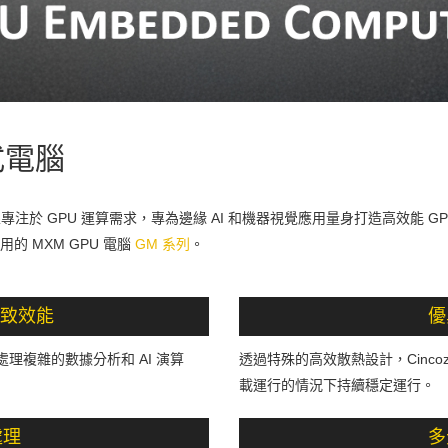
入式電腦
 GOLD 產品線專注於 GPU 運算需求，專為邊緣 AI 和機器視覺應用量身打造高效
的 MXM GPU 電腦
GM 系列
。
 極致效能
優
處理複雜的數據分析和 AI 演算
透過特殊的高效散熱設計，Cincoze
載運行的情況下持續穩定運行。
處理
多