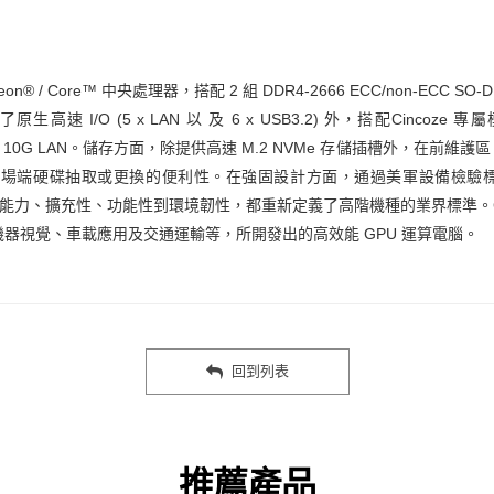
eon® / Core™ 中央處理器，搭配 2 組 DDR4-2666 ECC/non-ECC
/O (5 x LAN 以 及 6 x USB3.2) 外，搭配Cincoze 專屬
B3.2 或 2x 10G LAN。儲存方面，除提供高速 M.2 NVMe 存儲插槽外，在前維護
抽取或更換的便利性。在強固設計方面，通過美軍設備檢驗標準 MIL-STD-81
論是運算能力、擴充性、功能性到環境韌性，都重新定義了高階機種的業界標準。G
器視覺、車載應用及交通運輸等，所開發出的高效能 GPU 運算電腦。
回到列表
推薦產品