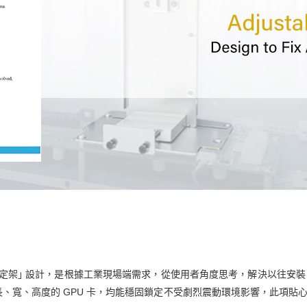
 卡固定架｣ 設計，是根據工業現場端需求，從使用者角度思考，解決以往安裝
、寬、高度的 GPU 卡，均能穩固鎖定不受劇烈震動環境影響，此項貼心