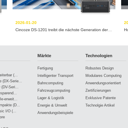
2026-01-20
2
Cincoze DS-1201 treibt die nächste Generation der
H
Postsortierautomatisierung an
re
In
Märkte
Technologien
Fertigung
Robustes Design
terbar (...
Intelligenter Transport
Modulares Computing
 (DX-Serie...
Bahncomputing
Anwendungsorientiert
 (DV-Seri...
Fahrzeugcomputing
Zertifizierungen
esparend...
Lager & Logistik
Exklusive Patente
e-erweit...
mpakte (D...
Energie & Umwelt
Technolgie Artikel
ic I/O (...
Anwendungsbeispiele
ore