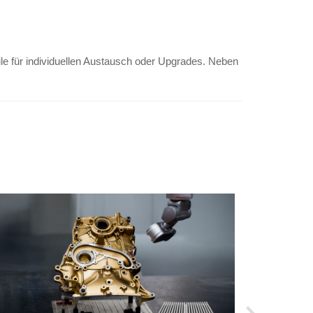
le für individuellen Austausch oder Upgrades. Neben
2025-04-22
Embedded PC
zielgerichte