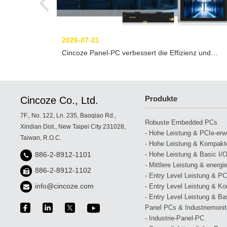
2026-07-21
Cincoze Panel-PC verbessert die Effizienz und
Stabilität der Überwachung von
Flüssigkeitskühlsystemen in Rechenzentren
Produkte
Cincoze Co., Ltd.
7F., No. 122, Ln. 235, Baoqiao Rd.,
Robuste Embedded PCs
Xindian Dist., New Taipei City 231028,
- Hohe Leistung & PCIe-erwei
Taiwan, R.O.C.
- Hohe Leistung & Kompakte
- Hohe Leistung & Basic I/O
886-2-8912-1101
- Mittlere Leistung & energi
886-2-8912-1102
- Entry Level Leistung & PCI
info@cincoze.com
- Entry Level Leistung & Ko
- Entry Level Leistung & Bas
Panel PCs & Industriemonit
- Industrie-Panel-PC