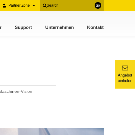
Partner Zone
go
r
Support
Unternehmen
Kontakt
Angebot
einholen
Maschinen-Vision