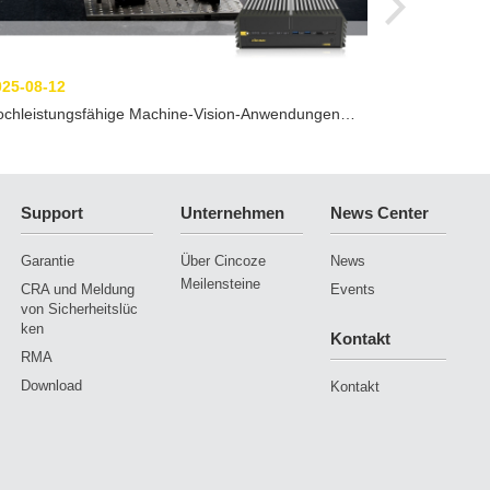
025-08-12
ochleistungsfähige Machine-Vision-Anwendungen
alisieren: DS-1300 für beschleunigte, präzise
spektions- und Erkennungsprozesse
Support
Unternehmen
News Center
Garantie
Über Cincoze
News
Meilensteine
CRA und Meldung
Events
von Sicherheitslüc
ken
Kontakt
RMA
Download
Kontakt