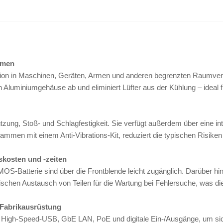
umen
allation in Maschinen, Geräten, Armen und anderen begrenzten Raumver
Aluminiumgehäuse ab und eliminiert Lüfter aus der Kühlung – ideal fü
zung, Stoß- und Schlagfestigkeit. Sie verfügt außerdem über eine in
ammen mit einem Anti-Vibrations-Kit, reduziert die typischen Risiken 
kosten und -zeiten
OS-Batterie sind über die Frontblende leicht zugänglich. Darüber hi
chen Austausch von Teilen für die Wartung bei Fehlersuche, was die
 Fabrikausrüstung
 High-Speed-USB, GbE LAN, PoE und digitale Ein-/Ausgänge, um sic