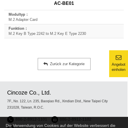
AC-BE01
M.2 Adapter Card
M.2 Key B Type 2242 to M.2 Key E Type 2230
Zurück zur Kategorie
Angebot
einholen
Cincoze Co., Ltd.
7F., No. 122, Ln. 235, Baoqiao Rd., Xindian Dist., New Taipei City
231028, Taiwan, R.O.C.
886-2-8912-1101
886-2-8912-1102
Die Verwendung von Cookies auf der Website verbessert die