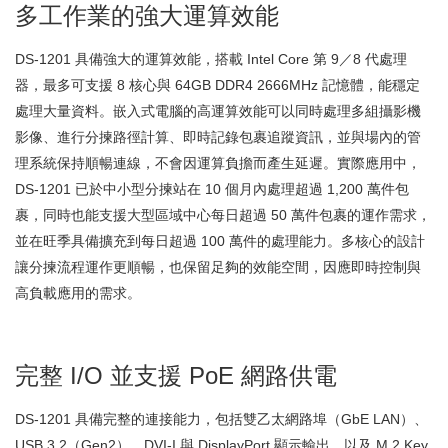
多工作業的強大運算效能
DS-1201 具備強大的運算效能，搭載 Intel Core 第 9／8 代處理
器，最多可支援 8 核心與 64GB DDR4 2666MHz 記憶體，能穩定
處理大量資料。嵌入式電腦的高運算效能可以同時處理多組攝影機
影像、進行分揀路徑計算、即時記錄包裹追蹤資訊，並與場內的管
理系統保持順暢連線，不會因運算負擔而產生延遲。實際應用中，
DS-1201 已於中小型分揀站在 10 個月內處理超過 1,200 萬件包
裹，同時也能支援大型區域中心每日超過 50 萬件包裹的運作需求，
並在旺季具備擴充到每日超過 100 萬件的處理能力。多核心的設計
讓分揀流程運作更順暢，也保留足夠的效能空間，因應即時控制與
高負載應用的需求。
完整 I/O 並支援 PoE 網路供電
DS-1201 具備完整的連接能力，包括雙乙太網路埠（GbE LAN）、
USB 3.2（Gen2）、DVI-I 與 DisplayPort 顯示輸出，以及 M.2 Key