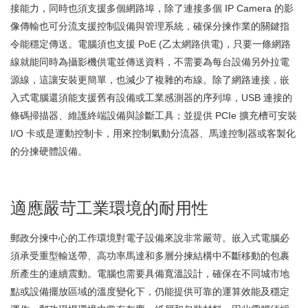
接能力，同時也須支援多個網路埠，除了連接多個 IP Camera 的影
像傳輸也可分流支援控制設備與管理系統，確保分揀作業的關鍵指
令能穩定傳送。電腦須也支援 PoE (乙太網路供電)，只要一條網路
線就能同時為攝影機供電並傳送資料，不需要為每台設備另外拉電
源線，這讓安裝更簡單，也減少了複雜的布線。除了網路連接，嵌
入式電腦還須能支援舊有設備或工業感測器的序列埠，USB 連接的
條碼掃描器、維護終端設備與診斷工具；並提供 PCIe 擴充槽可安裝
I/O 卡或是運動控制卡，用來控制氣動分流器、馬達控制器或客製化
的分揀硬體設備。
適應嚴苛工業環境的耐用性
郵政分揀中心的工作環境對電子設備來說非常嚴苛。嵌入式電腦必
須承受重型輸送帶、高功率馬達和多層分揀結構中不斷移動的包裹
所產生的連續震動。電腦也需要具備寬溫設計，確保在不同城市地
點或設備擺放區域的溫度變化下，仍能提供可靠的運算效能及穩定