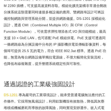
M 2280 插槽，可支援高速資料存取。模組化擴充架構非常適合郵政
分揀系統這類需要同時連接多種設備的應用。雙網路埠設計可將設
備控制網路與管理系統分開，並提供網路備援。DS-1201 採模組化
設計，透過 CMI（Combined Multiple I/O）與 CFM（Control
Function Module），可依需求彈性增添各式 I/O 與功能模組，最高
支援 10 × GbE LAN，也可搭配 PoE 模組供電。PoE 支援可透過同
一條網路線為分揀設備中分布的 IP 攝影機供電並傳輸影像資料，每
個埠可提供 25.5 瓦的電力，符合 IEEE 802.3at 標準。透過 PoE 功
能，無需為每台網路設備單獨拉電源線，不僅大幅簡化安裝流程，
也降低布線複雜度，提升整體系統穩定性與可靠性。
通過認證的工業級強固設計
DS-1201
專為嚴苛的工業環境設計，能承受普通電腦無法應付的工
作條件。它採用無風扇設計，利用鋁製機殼有效散熱，降低因灰塵
堆積或機械磨耗而導致的故障風險，同時實現安靜運作。嵌入式電