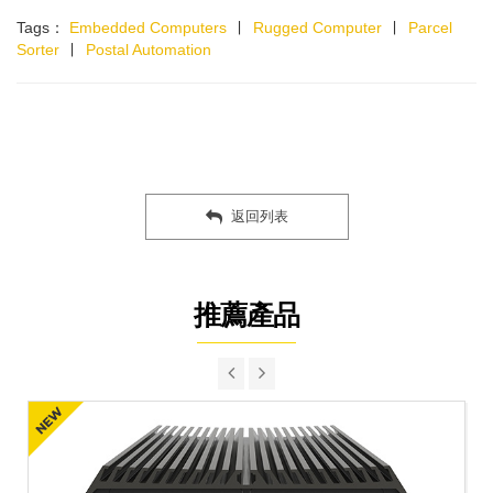
Tags：
Embedded Computers
∣
Rugged Computer
∣
Parcel
Sorter
∣
Postal Automation
返回列表
推薦產品