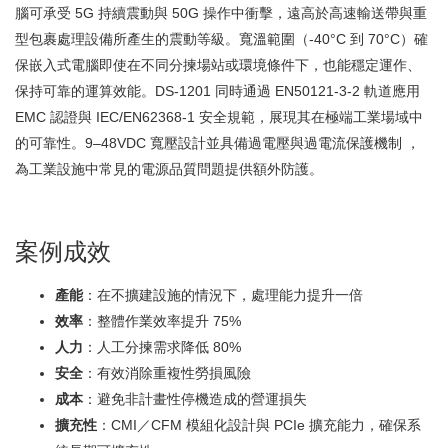
腦可承受 5G 持續震動與 50G 操作中衝擊，遠高於高速輸送帶與重
型包裹處理設備所產生的震動等級。寬溫範圍（-40°C 到 70°C）確
保嵌入式電腦即使在不同分揀場站或環境條件下，也能穩定運作、
保持可靠的運算效能。DS-1201 同時通過 EN50121-3-2 軌道應用
EMC 認證與 IEC/EN62368-1 安全規範，展現其在極端工業場域中
的可靠性。9–48VDC 寬壓設計並具備過電壓與過電流保護機制 ，
為工業設施中常見的電源品質問題提供額外防護。
案例成效
產能
：在不擴建設施的情況下，處理能力提升一倍
效率
：整體作業效率提升 75%
人力
：人工分揀需求降低 80%
安全
：有效消除重複性勞損風險
成本
：避免非計畫性停機造成的營運損失
擴充性
：CMI／CFM 模組化設計與 PCIe 擴充能力，確保系