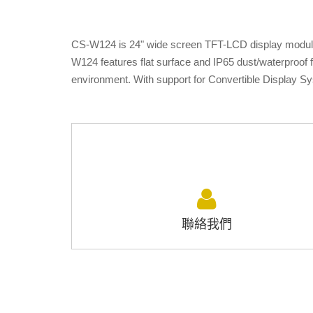
CS-W124 is 24" wide screen TFT-LCD display module wi
W124 features flat surface and IP65 dust/waterproof fr
environment. With support for Convertible Display S
聯絡我們