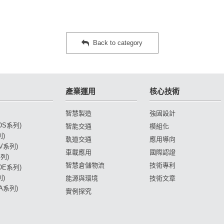
Back to category
產業運用
核心技術
智慧製造
強固設計
(DS系列)
智能交通
模組化
列)
軌道交通
應用導向
DV系列)
車載應用
國際認證
列)
智慧倉儲物流
技術專利
(DE系列)
列)
能源與環境
技術文章
DA系列)
實例探究