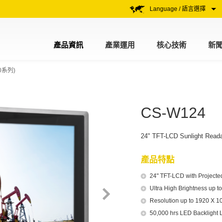
Language / 語言選擇
產品資訊
產業運用
核心技術
新
0系列)
CS-W124
24" TFT-LCD Sunlight Reada
產品特點
24" TFT-LCD with Projecte
Ultra High Brightness up to
Resolution up to 1920 X 1
50,000 hrs LED Backlight L