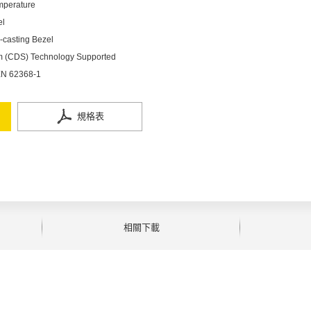
mperature
el
-casting Bezel
em (CDS) Technology Supported
 EN 62368-1
規格表
相關下載