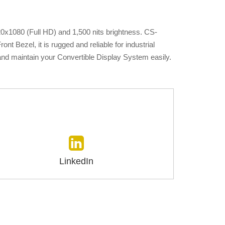
20x1080 (Full HD) and 1,500 nits brightness. CS-
t Bezel, it is rugged and reliable for industrial
nd maintain your Convertible Display System easily.
LinkedIn