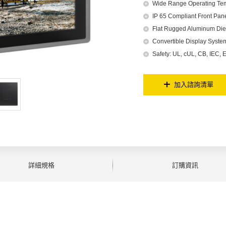
Wide Range Operating Te
IP 65 Compliant Front Pan
Flat Rugged Aluminum Die
Convertible Display Syst
Safety: UL, cUL, CB, IEC,
加入諮詢清單
詳細規格
訂購資訊