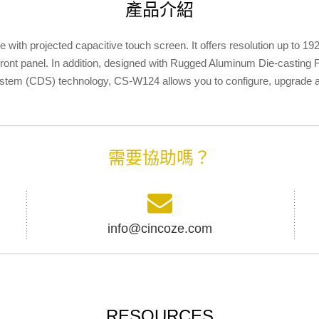
產品介紹
th projected capacitive touch screen. It offers resolution up to 19
ont panel. In addition, designed with Rugged Aluminum Die-casting Fron
ystem (CDS) technology, CS-W124 allows you to configure, upgrade a
需要協助嗎？
info@cincoze.com
RESOURCES