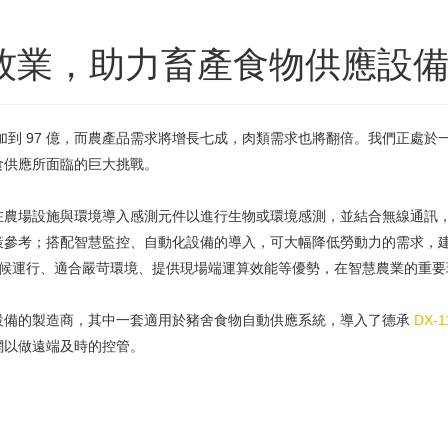
深入畜牧業，助力畜產食物供應設
 億增加到 97 億，而農產品需求將增長七成，肉類需求也將翻倍。我們正
食供應所面臨的巨大挑戰。
在農場設施與環境導入感測元件以進行生物或環境感測，並結合無線通訊
策參考；搭配智慧監控、自動化設備的導入，可大幅降低勞動力的需求，
 全天候運行、適合嚴苛環境、提供現場端運算效能等優勢，在智慧農業的重
設備的製造商，其中一套適用於豬舍食物自動供應系統，導入了德承
DX-1
網以做遠端及時的控管。