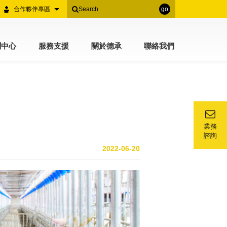
合作夥伴專區
go
聞中心
服務支援
關於德承
聯絡我們
業務
諮詢
2022-06-20