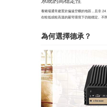
系統的高穩定性
養豬場通常建置於偏遠空曠的地區，且非 2
在較低或較高溫的嚴苛環境下仍能穩定、不
為何選擇德承？