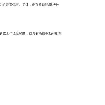
SD 的靜電保護。另外，也有即時開/關機技
70°C 的寬工作溫度範圍，並具有高抗振動和衝擊