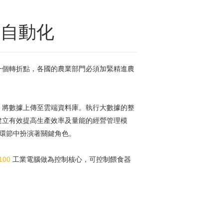
備自動化
處於一個轉折點，各國的農業部門必須加緊精進農
，將數據上傳至雲端資料庫。執行大數據的整
建立有效提高生產效率及量能的經營管理模
要環節中扮演著關鍵角色。
100
工業電腦做為控制核心，可控制餵食器