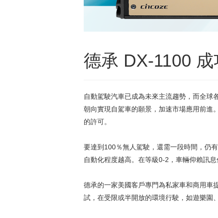
德承 DX-110
自動駕駛汽車已成為未來主流趨勢，而全球
朝向實現自駕車的願景，加速市場應用前進。
的許可。
要達到100％無人駕駛，還需一段時間，仍
自動化程度越高。在等級0-2，車輛仰賴訊
德承的一家美國客戶專門為私家車和商用車
試，在受限或半開放的環境行駛，如遊樂園