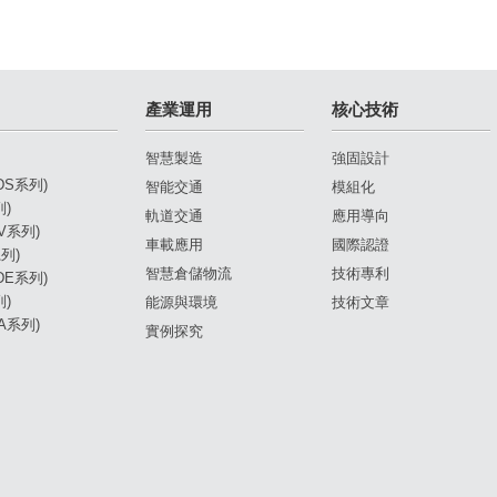
產業運用
核心技術
智慧製造
強固設計
(DS系列)
智能交通
模組化
列)
軌道交通
應用導向
DV系列)
車載應用
國際認證
列)
智慧倉儲物流
技術專利
(DE系列)
列)
能源與環境
技術文章
DA系列)
實例探究