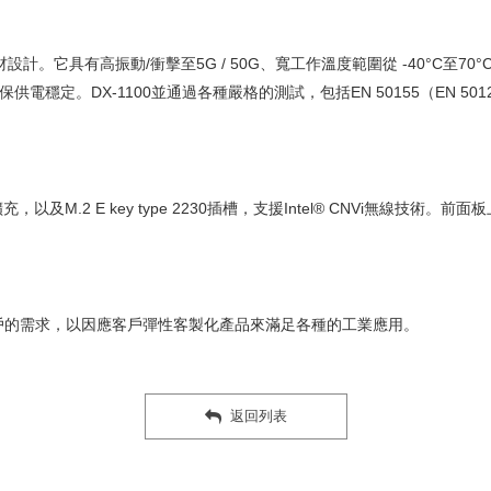
計。它具有高振動/衝擊至5G / 50G、寬工作溫度範圍從 -40°C至70°C、寬
電穩定。DX-1100並通過各種嚴格的測試，包括EN 50155（EN 50121-
模組擴充，以及M.2 E key type 2230插槽，支援Intel® CNVi無線技
滿足客戶的需求，以因應客戶彈性客製化產品來滿足各種的工業應用。
返回列表