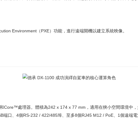
xecution Environment（PXE）功能，進行遠端開機以建立系統映像。
工作站等級和Core™處理器。體積為242 x 174 x 77 mm，適用在狹小空間
端口、4個RS-232 / 422/485埠、至多8個RJ45 M12 / PoE