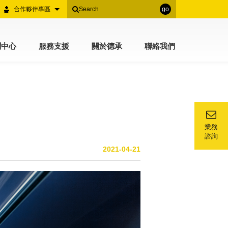
合作夥伴專區
go
聞中心
服務支援
關於德承
聯絡我們
業務
諮詢
2021-04-21