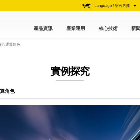
Language / 語言選擇
產品資訊
產業運用
核心技術
新
的核心運算角色
實例探究
運算角色