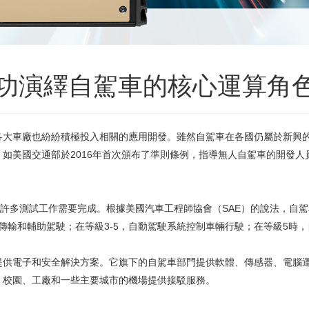
0 成功演繹自駕車的核心運算角
各大車廠也紛紛積極投入相關的應用開發。雖然自駕車在各國仍屬於新興
如美國交通部於2016年首次頒布了準則條例，指導無人自駕車的開發
有許多測試工作需要完成。根據美國汽車工程師協會（SAE）的說法，自駕
息傳輸和輔助駕駛；在等級3-5，自動駕駛系統控制車輛行駛；在等級5時
提供電子和安全解決方案。它旗下的自駕車部門提供軟體、傳感器、電腦
、校園、工廠和一些主要城市的機場提供接駁服務。