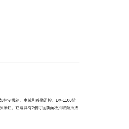
環境中，如控制機箱、車載和移動監控。DX-1100雖
、1個遠端電源按鈕。它還具有2個可從前面板抽取熱插拔