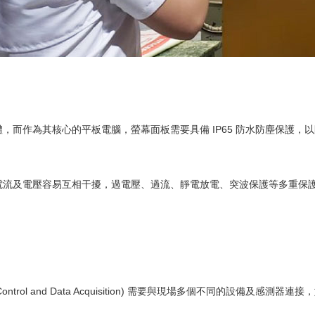
，而作為其核心的平板電腦，螢幕面板需要具備 IP65 防水防塵保護，
電流及電壓容易互相干擾，過電壓、過流、靜電放電、突波保護等多重保
y Control and Data Acquisition) 需要與現場多個不同的設備及感測