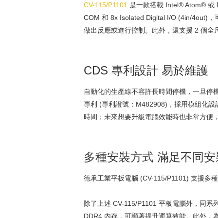
CV-115/P1101
是一款搭載 Intel® Atom®
COM 和 8x Isolated Digital 
做出反應或進行控制。此外，還支援 2 個全尺寸 M
CDS 專利設計 易於維護
自動化的生產線不容許長時間停機，一旦停機，將
專利 (專利證號：M482908)，採用模
時間；未來想要升級電腦效能時也非常方便
多種安裝方式 滿足不同安
德承工業平板電腦 (CV-115/P1101)
除了上述 CV-115/P1101 平板電腦外，
DDR4 內存，可顯著提升運算效能。此外，為了