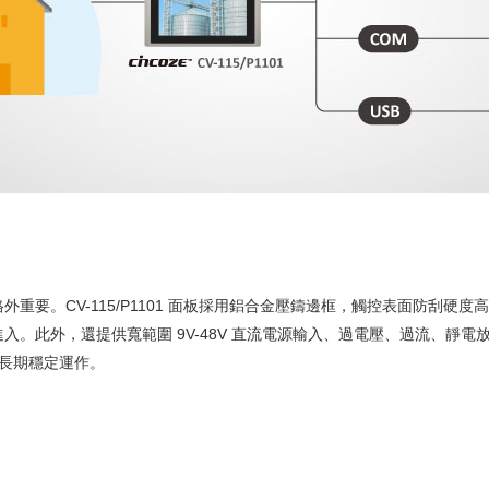
。CV-115/P1101 面板採用鋁合金壓鑄邊框，觸控表面防刮硬度高達 7
。此外，還提供寬範圍 9V-48V 直流電源輸入、過電壓、過流、靜電放
下長期穩定運作。