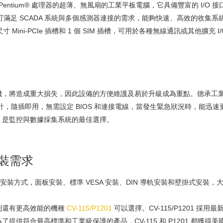
 或 Pentium® 處理器的超薄、無風扇的工業平板電腦，它具備豐富的 I/O 接口，包括
I/O (4in/4out)，可滿足 SCADA 系統與多個感測器連接的需求，能夠快速
ini-PCIe 插槽和 1 個 SIM 插槽，可用於各種無線通訊或其他擴充 I
造成重大損失，因此設備的方便維護及易於升級成為重點。德承工業平板電腦 (
組化設計，隨插即用，無需設定 BIOS 和連接電線，當發生緊急狀況時，能
，是監控與數據採集系統的最佳選擇。
裝需求
 支援多種安裝方式，面板安裝、標準 VESA 安裝、DIN 導軌安裝和壁掛式安
同系列還有更高效能的機種
CV-115/P1201
可以選擇。CV-115/P1201 採用最新的 
提供符合最高標準和工業級保護的產品，CV-115 和 P1201 都獲得美國