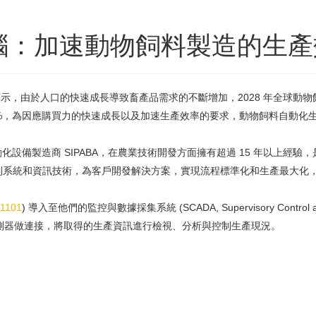
腦：加速動物飼料製造的生產
顯示，由於人口的快速成長導致畜產品需求的不斷增加，2028 年全球動物飼
) 為 3.3%，為因應購買力的快速成長以及加速生產效率的要求，動物飼料自動
動化設備製造商 SIPABA，在農業技術開發方面擁有超過 15 年以上經驗，
制系統和資訊技術，為客戶開發解決方案，實現流程標準化和生產最大化
P1101
) 導入至他們的監控與數據採集系統 (SCADA, Supervisory Control a
ace) 與各個感測器做連接，將取得的生產資訊進行檢視、分析與控制生產現況。