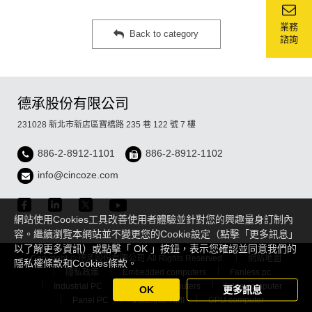
業務
Back to category
諮詢
德承股份有限公司
231028 新北市新店區寶橋路 235 巷 122 號 7 樓
886-2-8912-1101
886-2-8912-1102
info@cincoze.com
網站使用Cookies工具改善使用者體驗並針對您的興趣量身訂制內
容。繼續瀏覽本網站並不變更您的Cookie設定（點擊「更多訊息」
以了解更多資訊）或點擊「 OK 」按鈕，表示您確認並同意我們的
Copyright © 德承股份有限公司 All Rights Reserved.
網站地圖
隱私權條款和Cookies條款。
隱私政策
Embedded computers
Fanless pc
Industrial PC
Rugged Computers
Edge computer
OK
更多訊息
Panel PC
Industrial HMI
GPU computer