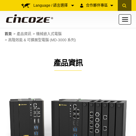
Language / 語言選擇
合作夥伴專區
Toggle
navigati
首頁
產品資訊
機械嵌入式電腦
高階效能 & 可擴展型電腦 (MD-3000 系列)
產品資訊