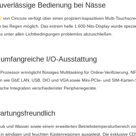
 zuverlässige Bedienung bei Nässe
2
von Cincoze verfügt über einen projiziert-kapazitiven Multi-Touchscr
 bei Regen möglich. Das extrem helle 1.600-Nits-Display wurde speziel
ss unter allen Lichtbedingungen problemlos abzuschließen.
umfangreiche I/O-Ausstattung
 Prozessor ermöglicht flüssiges Multitasking für Online-Verifizierun
en wie GbE LAN, USB, DIO und VGA sowie Mini-PCIe- und SIM-Karten-Sl
che Integration verschiedenster Peripheriegeräte.
artungsfreundlich
ub und Wasser sowie einem erweiterten Betriebstemperaturbereich von -
n windigen und feuchten Küstenregionen ausgelegt. Die exklusive CDS