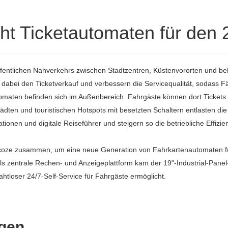
ht Ticketautomaten für den 2
ffentlichen Nahverkehrs zwischen Stadtzentren, Küstenvororten und beli
dabei den Ticketverkauf und verbessern die Servicequalität, sodass F
utomaten befinden sich im Außenbereich. Fahrgäste können dort Ticket
tädten und touristischen Hotspots mit besetzten Schaltern entlasten di
ionen und digitale Reiseführer und steigern so die betriebliche Effizie
Cincoze zusammen, um eine neue Generation von Fahrkartenautomaten fü
ls zentrale Rechen- und Anzeigeplattform kam der 19"-Industrial-Panel
ahtloser 24/7-Self-Service für Fahrgäste ermöglicht.
gen