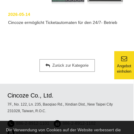
2026-05-14
Cincoze ermöglicht Ticketautomaten für den 24/7- Betrieb
Zurück zur Kategorie
Angebot
einholen
Cincoze Co., Ltd.
7F., No. 122, Ln. 235, Baoqiao Rd., Xindian Dist., New Taipei City
231028, Taiwan, R.O.C.
886-2-8912-1101
886-2-8912-1102
Die Verwendung von Cookies auf der Website verbessert die
info@cincoze.com