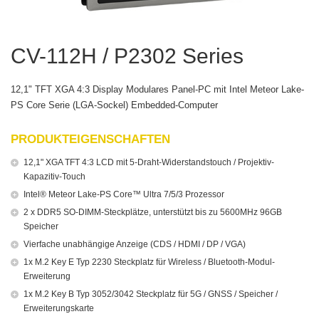
CV-112H / P2302 Series
12,1" TFT XGA 4:3 Display Modulares Panel-PC mit Intel Meteor Lake-
PS Core Serie (LGA-Sockel) Embedded-Computer
PRODUKTEIGENSCHAFTEN
12,1" XGA TFT 4:3 LCD mit 5-Draht-Widerstandstouch / Projektiv-
Kapazitiv-Touch
Intel® Meteor Lake-PS Core™ Ultra 7/5/3 Prozessor
2 x DDR5 SO-DIMM-Steckplätze, unterstützt bis zu 5600MHz 96GB
Speicher
Vierfache unabhängige Anzeige (CDS / HDMI / DP / VGA)
1x M.2 Key E Typ 2230 Steckplatz für Wireless / Bluetooth-Modul-
Erweiterung
1x M.2 Key B Typ 3052/3042 Steckplatz für 5G / GNSS / Speicher /
Erweiterungskarte