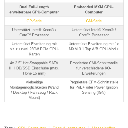
Dual Full-Length
Embedded MXM GPU-
erweiterbare GPU-Computer
Computer
GP-Serie
GM-Serie
Unterstützt Intel® Xeon® /
Unterstützt Intel® Xeon® /
Core™ Prozessor
Core™ Prozessor
Unterstützt Erweiterung mit
Unterstützt Erweiterung mit 1x
bis zu zwei 250W PCIe GPU-
MXM 3.1 Typ A/B GPU-Modul
Karten
4x 2.5" Hot-Swappable SATA
Proprietäre CMI-Schnittstelle
III HDD/SSD Einschübe (max.
für verschiedene I/O-
Höhe 15 mm)
Erweiterungen
Vielseitige
Proprietäre CFM-Schnittstelle
Montagemöglichkeiten (Wand
für PoE+ oder Power Ignition
/ Desktop / Fahrzeug / Rack
Sensing (IGN)
Mount)