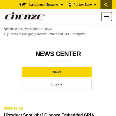
Language / Sprache
Partner Zone
Toggle
navigati
Startseite
News Center
News
[ Product Spotlight ] Cincoze Embedded GPU-Computer
NEWS CENTER
News
Events
2024-12-12
[ Product Spotlight ] Cincoze Embedded GPU-