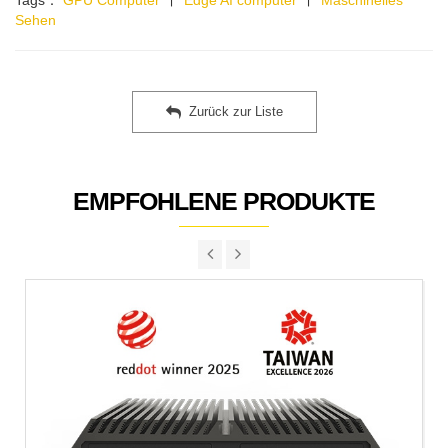
Tags：
GPU Computer
∣
Edge AI computer
∣
Maschinelles
Sehen
Zurück zur Liste
EMPFOHLENE PRODUKTE