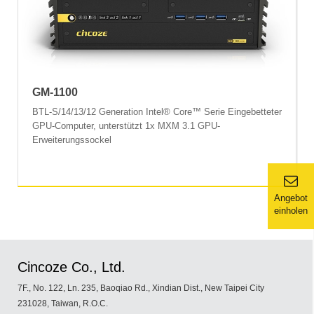
GM-1100
BTL-S/14/13/12 Generation Intel® Core™ Serie Eingebetteter
GPU-Computer, unterstützt 1x MXM 3.1 GPU-
Erweiterungssockel
Angebot
einholen
Cincoze Co., Ltd.
7F., No. 122, Ln. 235, Baoqiao Rd., Xindian Dist., New Taipei City
231028, Taiwan, R.O.C.