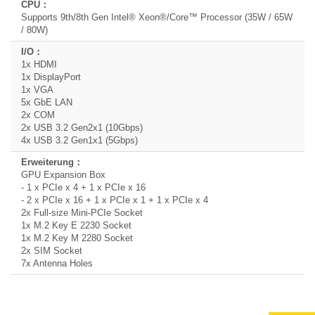
Supports 9th/8th Gen Intel® Xeon®/Core™ Processor (35W / 65W
/ 80W)
1x HDMI
1x DisplayPort
1x VGA
5x GbE LAN
2x COM
2x USB 3.2 Gen2x1 (10Gbps)
4x USB 3.2 Gen1x1 (5Gbps)
GPU Expansion Box
- 1 x PCIe x 4 + 1 x PCIe x 16
- 2 x PCIe x 16 + 1 x PCIe x 1 + 1 x PCIe x 4
2x Full-size Mini-PCIe Socket
1x M.2 Key E 2230 Socket
1x M.2 Key M 2280 Socket
2x SIM Socket
7x Antenna Holes