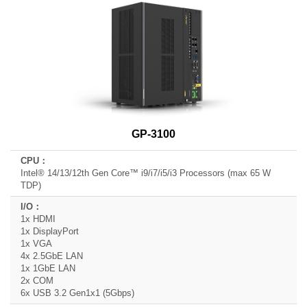
Produkt
Modell
Name
CPU
I/O
Erweiterung
GP-3100
Intel® 14/13/12th Gen Core™ i9/i7/i5/i3 Processors (max 65 W
TDP)
1x HDMI
1x DisplayPort
1x VGA
4x 2.5GbE LAN
1x 1GbE LAN
2x COM
6x USB 3.2 Gen1x1 (5Gbps)