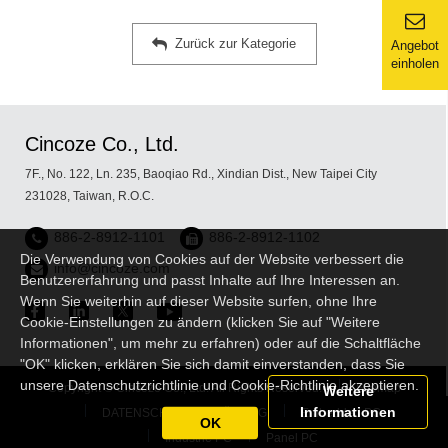
Zurück zur Kategorie
Angebot
einholen
Cincoze Co., Ltd.
7F., No. 122, Ln. 235, Baoqiao Rd., Xindian Dist., New Taipei City
231028, Taiwan, R.O.C.
886-2-8912-1101
886-2-8912-1102
Die Verwendung von Cookies auf der Website verbessert die
info@cincoze.com
Benutzererfahrung und passt Inhalte auf Ihre Interessen an.
Wenn Sie weiterhin auf dieser Website surfen, ohne Ihre
Cookie-Einstellungen zu ändern (klicken Sie auf "Weitere
Informationen", um mehr zu erfahren) oder auf die Schaltfläche
"OK" klicken, erklären Sie sich damit einverstanden, dass Sie
unsere Datenschutzrichtlinie und Cookie-Richtlinie akzeptieren.
Copyright © Cincoze Co., Ltd. All Rights Reserved.
Sitemap
Weitere
Informationen
DATENSCHUTZERKLÄRUNG
Embedded PC
OK
Industrie PC
Panel PC