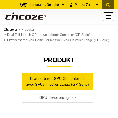
Language / Sprache
Partner Zone
Toggle
navigati
Startseite
Produkte
Dual Full-Length GPU-erweiterbarer Computer (GP-Serie)
Erweiterbarer GPU Computer mit zwei GPUs in voller Länge (GP-Serie)
PRODUKT
Erweiterbarer GPU Computer mit
zwei GPUs in voller Länge (GP-Serie)
GPU-Erweiterungsbox