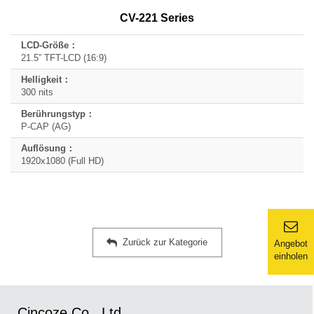
Helligkeit
CV-221 Series
Berührungstyp
Auflösung
21.5” TFT-LCD (16:9)
300 nits
P-CAP (AG)
1920x1080 (Full HD)
Zurück zur Kategorie
Angebot
einholen
Cincoze Co., Ltd.