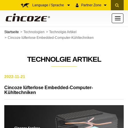
Language / Sprache
Partner Zone
Toggle
navigati
Startseite
Technologien
Technolgie Artikel
Cincoze lüfterlose Embedded-Computer-Kühltechniken
TECHNOLGIE ARTIKEL
2022-11-21
Cincoze lüfterlose Embedded-Computer-
Kühltechniken