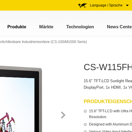
Language / Sprache
Produkte
Märkte
Technologien
News Cente
lichtlesbare Industriemonitore (CS-100/M1000 Serie)
CS-W115FH 
15.6" TFT-LCD Sunlight Rea
DisplayPort, 1x HDMI, 1x 
PRODUKTEIGENSC
15.6" TFT-LCD with Ultra H
Resolution
Designed with Aluminum D
Various Video Input Interf