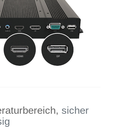
eraturbereich,
sicher
sig