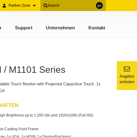
Partner Zone
go
r
Support
Unternehmen
Kontakt
/ M1101 Series
Angebot
einholen
dable Touch Monitor with Projected Capacitive Touch, 1x
VGA
HAFTEN
igh Brightness up to 1,200 nits and 1920x1080 (Full HD)
ie-Casting Front Frame
aces: 1x VGA, 1x HDMI, 1x DisplayPort Input