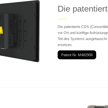
Die patentie
——
Die patentierte CDS (Convertib
vor Ort und künftige Aufrüstung
Teil des Systems ausgetauscht
ersetzen.
Patent Nr. M482908