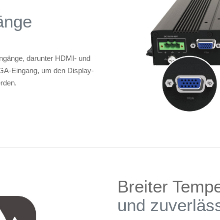
änge
ingänge, darunter HDMI- und
VGA-Eingang, um den Display-
erden.
Breiter Temp
und zuverläs