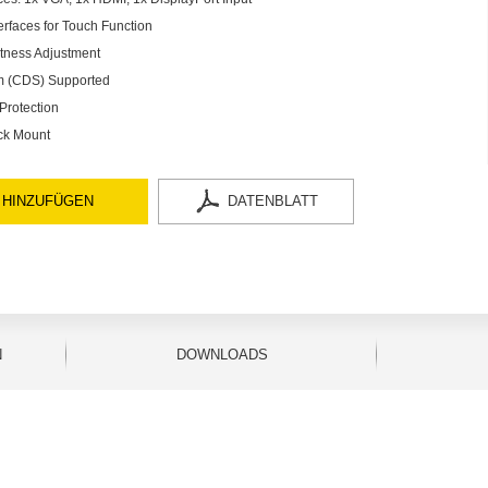
rfaces for Touch Function
htness Adjustment
em (CDS) Supported
Protection
ck Mount
 HINZUFÜGEN
DATENBLATT
N
DOWNLOADS