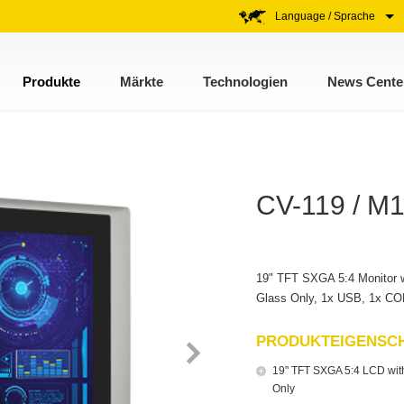
Language / Sprache
Produkte
Märkte
Technologien
News Cente
CV-119 / M
19" TFT SXGA 5:4 Monitor wi
Glass Only, 1x USB, 1x CO
PRODUKTEIGENSC
19" TFT SXGA 5:4 LCD with 
Only