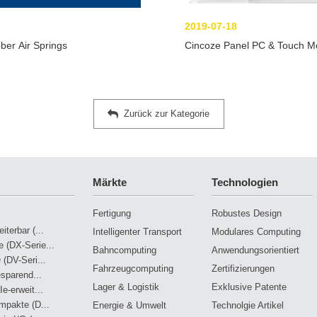
2019-07-18
ber Air Springs
Cincoze Panel PC & Touch Moni
Zurück zur Kategorie
Märkte
Technologien
Fertigung
Robustes Design
terbar (...
Intelligenter Transport
Modulares Computing
 (DX-Serie...
Bahncomputing
Anwendungsorientiert
 (DV-Seri...
Fahrzeugcomputing
Zertifizierungen
esparend...
Lager & Logistik
Exklusive Patente
e-erweit...
mpakte (D...
Energie & Umwelt
Technolgie Artikel