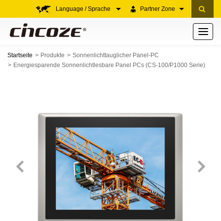
Language / Sprache
Partner Zone
Toggle
navigati
Startseite
Produkte
Sonnenlichttauglicher Panel-PC
Energiesparende Sonnenlichtlesbare Panel PCs (CS-100/P1000 Serie)