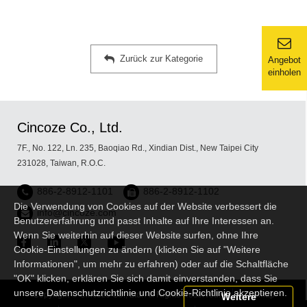
Zurück zur Kategorie
Angebot
einholen
Cincoze Co., Ltd.
7F., No. 122, Ln. 235, Baoqiao Rd., Xindian Dist., New Taipei City
231028, Taiwan, R.O.C.
886-2-8912-1101
886-2-8912-1102
Die Verwendung von Cookies auf der Website verbessert die
info@cincoze.com
Benutzererfahrung und passt Inhalte auf Ihre Interessen an.
Wenn Sie weiterhin auf dieser Website surfen, ohne Ihre
Cookie-Einstellungen zu ändern (klicken Sie auf "Weitere
Informationen", um mehr zu erfahren) oder auf die Schaltfläche
"OK" klicken, erklären Sie sich damit einverstanden, dass Sie
unsere Datenschutzrichtlinie und Cookie-Richtlinie akzeptieren.
Copyright © Cincoze Co., Ltd. All Rights Reserved.
Sitemap
Weitere