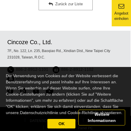
Zurück zur Liste
Angebot
einholen
Cincoze Co., Ltd.
7F., No. 122, Ln. 235, Baoqiao Rd., Xindian Dist., New Taipei City
231028, Taiwan, R.O.C.
886-2-8912-1101
886-2-8912-1102
Die Verwendung von Cookies auf der Website verbessert die
info@cincoze.com
Benutzererfahrung und passt Inhalte auf Ihre Interessen an.
Wenn Sie weiterhin auf dieser Website surfen, ohne Ihre
Cookie-Einstellungen zu ändern (klicken Sie auf "Weitere
Informationen", um mehr zu erfahren) oder auf die Schaltfläche
"OK" klicken, erklären Sie sich damit einverstanden, dass Sie
unsere Datenschutzrichtlinie und Cookie-Richtlinie akzeptieren.
Copyright © Cincoze Co., Ltd. All Rights Reserved.
Sitemap
Weitere
Informationen
DATENSCHUTZERKLÄRUNG
Embedded PC
OK
Industrie PC
Panel PC