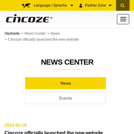
Language / Sprache
Partner Zone
Toggle
navigati
Startseite
News Center
News
Cincoze officially launched the new website
NEWS CENTER
News
Events
2016-02-16
Cincoze officially launched the new website