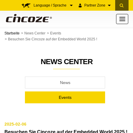
Language / Sprache
Partner Zone
Toggle
navigati
Startseite
News Center
Events
Besuchen Sie Cincoze auf der Embedded World 2025 !
NEWS CENTER
News
Events
2025-02-06
Besuchen Sie Cincoze auf der Embedded World 2025 !