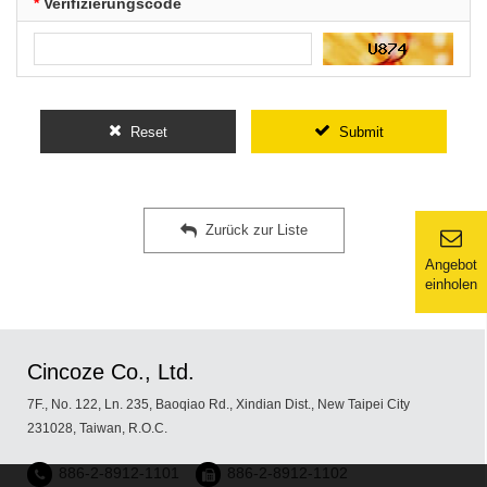
*
Verifizierungscode
Reset
Submit
Zurück zur Liste
Angebot
einholen
Cincoze Co., Ltd.
7F., No. 122, Ln. 235, Baoqiao Rd., Xindian Dist., New Taipei City
231028, Taiwan, R.O.C.
886-2-8912-1101
886-2-8912-1102