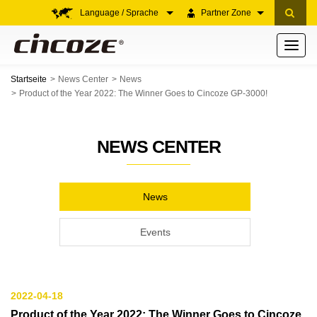
Language / Sprache
Partner Zone
Toggle
navigati
Startseite
News Center
News
Product of the Year 2022: The Winner Goes to Cincoze GP-3000!
NEWS CENTER
News
Events
2022-04-18
Product of the Year 2022: The Winner Goes to Cincoze