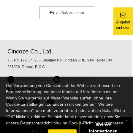
Zurück zur Liste
Angebot
einholen
Cincoze Co., Ltd.
7F., No. 122, Ln. 235, Baoqiao Rd., Xindian Dist., New Taipei City
231028, Taiwan, R.O.C.
886-2-8912-1101
886-2-8912-1102
Die Verwendung von Cookies auf der Website verbessert die
info@cincoze.com
Benutzererfahrung und passt Inhalte auf Ihre Interessen an.
Wenn Sie weiterhin auf dieser Website surfen, ohne Ihre
Cookie-Einstellungen zu ändern (klicken Sie auf "Weitere
Informationen", um mehr zu erfahren) oder auf die Schaltfläche
"OK" klicken, erklären Sie sich damit einverstanden, dass Sie
unsere Datenschutzrichtlinie und Cookie-Richtlinie akzeptieren.
Copyright © Cincoze Co., Ltd. All Rights Reserved.
Sitemap
Weitere
Informationen
DATENSCHUTZERKLÄRUNG
Embedded PC